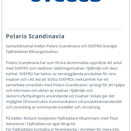
Polaris Scandinavia
Samarbetsavtal mellan Polaris Scandinavia och SVEFRO-Sveriges
Fjällräddares Riksorganisation.
Polaris Scandinavia har som första skotermärke upprättat ett avtal
med SVEFRO som bedriver räddningsinsatser i fjällmiljö och dess
närhet. SVEFRO har behov av terränggående produkter för sina
insatser och i ett led att stötta SVEFROs verksamhet har ett
samarbete utvecklats med Polaris Scandinavia i synergi för att hjälpa
och informera om vikten av insatser i fjällmiljö och
skoterns/fyrhjulingens användande vid insatser. Vidare ger det
möjlighet till konstruktiv kommunikation vid produktanvändandet
och utveckling av kommande modeller och utrustning.
På bilden: Rickard Svedjesten Fjällräddare tillsammans med Titan
Adventure i Fjällräddarnas eget Wrap kit.
För Fjällräddare kontakta er föreningsrep i styrelsen för mera info.