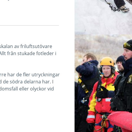
kalan av friluftsutövare
llt från stukade fotleder i
rre har de fler utryckningar
 de södra delarna har. I
omsfall eller olyckor vid