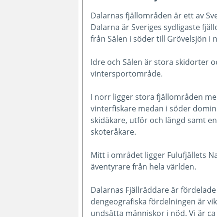
Dalarnas fjällområden är ett av Sve
Dalarna är Sveriges sydligaste fjäl
från Sälen i söder till Grövelsjön i 
Idre och Sälen är stora skidorter 
vintersportområde.
I norr ligger stora fjällområden 
vinterfiskare medan i söder domi
skidåkare, utför och längd samt 
skoteråkare.
Mitt i området ligger Fulufjällets 
äventyrare från hela världen.
Dalarnas Fjällräddare är fördelade
dengeografiska fördelningen är vik
undsätta människor i nöd. Vi är ca 