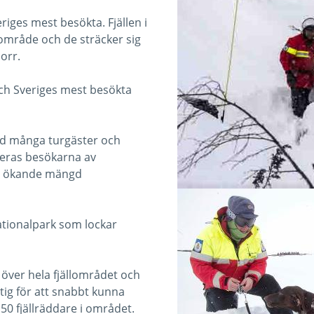
riges mest besökta. Fjällen i
lområde och de sträcker sig
norr.
och Sveriges mest besökta
med många turgäster och
neras besökarna av
en ökande mängd
Nationalpark som lockar
 över hela fjällområdet och
tig för att snabbt kunna
50 fjällräddare i området.