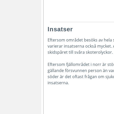
Insatser
Eftersom området besöks av hela s
varierar insatserna också mycket. A
skidspåret till svåra skoterolyckor.
Eftersom fjällområdet i norr är stö
gällande försvunnen person än vad
söder är det oftast frågan om sjukd
insatserna.