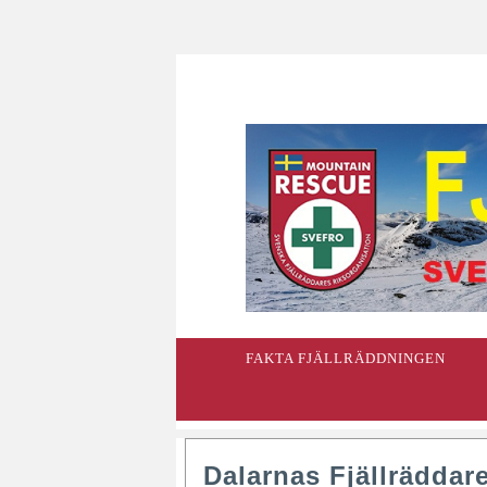
FAKTA FJÄLLRÄDDNINGEN
Dalarnas Fjällräddar